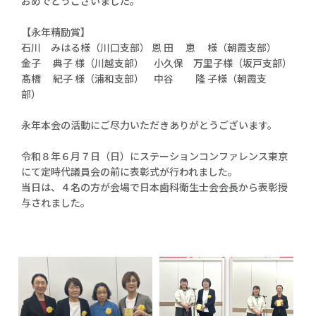
おめでとうございました。
【永年精励賞】
石川 みはる様（川口支部） 恩 田 恵 様（朝霞支部）
金子 典子 様（川越支部） 小久保 万里子様（坂戸支部）
髙橋 紀子 様（浦和支部） 中谷 隆 子様（朝霞支
部）
永年本会の活動にご尽力いただきありがとうございます。
令和８年６月７日（日）にステーションコンファレンス東京
にて定時代議員会の前に表彰式が行われました。
当日は、４名の方が会場で日本歯科衛生士会会長から表彰授
与されました。